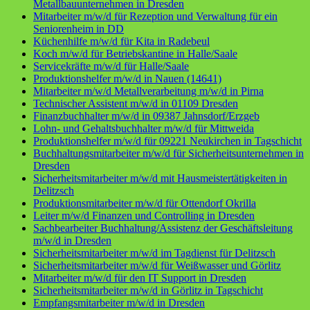
Metallbauunternehmen in Dresden
Mitarbeiter m/w/d für Rezeption und Verwaltung für ein
Seniorenheim in DD
Küchenhilfe m/w/d für Kita in Radebeul
Koch m/w/d für Betriebskantine in Halle/Saale
Servicekräfte m/w/d für Halle/Saale
Produktionshelfer m/w/d in Nauen (14641)
Mitarbeiter m/w/d Metallverarbeitung m/w/d in Pirna
Technischer Assistent m/w/d in 01109 Dresden
Finanzbuchhalter m/w/d in 09387 Jahnsdorf/Erzgeb
Lohn- und Gehaltsbuchhalter m/w/d für Mittweida
Produktionshelfer m/w/d für 09221 Neukirchen in Tagschicht
Buchhaltungsmitarbeiter m/w/d für Sicherheitsunternehmen in
Dresden
Sicherheitsmitarbeiter m/w/d mit Hausmeistertätigkeiten in
Delitzsch
Produktionsmitarbeiter m/w/d für Ottendorf Okrilla
Leiter m/w/d Finanzen und Controlling in Dresden
Sachbearbeiter Buchhaltung/Assistenz der Geschäftsleitung
m/w/d in Dresden
Sicherheitsmitarbeiter m/w/d im Tagdienst für Delitzsch
Sicherheitsmitarbeiter m/w/d für Weißwasser und Görlitz
Mitarbeiter m/w/d für den IT Support in Dresden
Sicherheitsmitarbeiter m/w/d in Görlitz in Tagschicht
Empfangsmitarbeiter m/w/d in Dresden