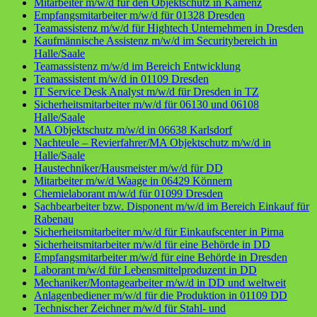
Mitarbeiter m/w/d für den Objektschutz in Kamenz
Empfangsmitarbeiter m/w/d für 01328 Dresden
Teamassistenz m/w/d für Hightech Unternehmen in Dresden
Kaufmännische Assistenz m/w/d im Securitybereich in
Halle/Saale
Teamassistenz m/w/d im Bereich Entwicklung
Teamassistent m/w/d in 01109 Dresden
IT Service Desk Analyst m/w/d für Dresden in TZ
Sicherheitsmitarbeiter m/w/d für 06130 und 06108
Halle/Saale
MA Objektschutz m/w/d in 06638 Karlsdorf
Nachteule – Revierfahrer/MA Objektschutz m/w/d in
Halle/Saale
Haustechniker/Hausmeister m/w/d für DD
Mitarbeiter m/w/d Waage in 06429 Könnern
Chemielaborant m/w/d für 01099 Dresden
Sachbearbeiter bzw. Disponent m/w/d im Bereich Einkauf für
Rabenau
Sicherheitsmitarbeiter m/w/d für Einkaufscenter in Pirna
Sicherheitsmitarbeiter m/w/d für eine Behörde in DD
Empfangsmitarbeiter m/w/d für eine Behörde in Dresden
Laborant m/w/d für Lebensmittelproduzent in DD
Mechaniker/Montagearbeiter m/w/d in DD und weltweit
Anlagenbediener m/w/d für die Produktion in 01109 DD
Technischer Zeichner m/w/d für Stahl- und