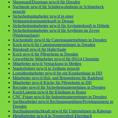
Shopguard/Doorman m/w/d für Dresden
Nachteule m/w/d für Schülerwohnheim in Schönebeck
gesucht
Sicherheitsmitarbeiter m/w/d in einer
Wohnungslosenunterkunft in Dessau
Sicherheitsmitarbeiter m/w/d für Asylunterkunft in Döbeln
Sicherheitsmitarbeiter m/w/d für Asylheim im Zeven
(Niedersachsen)
Küchenhilfe m/w/d für Cateringunternehmen in Dresden
Koch m/w/d für Cateringunternehmen in Dresden
Bürokraft m/w/d für Halle/Saale
Koch m/w/d für Pflegeheim in Dresden
Gewerbliche Mitarbeiter m/w/d für 09114 Chemnitz
Mitarbeiter m/w/d Verpackung in Meißen
Staplerfrahrer m/w/d in Zeithain gesucht
Logisitkmitarbeiter m/w/d für ein Krankenhaus in DD
Mitarbeiter m/w/d Hol- und Bringedienst für Radebeul
Mitarbeiter m/w/d Küche für Pflegeheim in DD
Recruiter m/w/d für Sicherheitsunternehmen in Dresden
Koch/Lagerist m/w/d für Klinikum in Borna
CNC Fräser m/w/d für Industrieunternehmen in Dresden
Sachbearbeiter m/w/d Rechnungsprüfung/Projektassistenz in
Dresden
Buchhaltungsfachkraft m/w/d für Unternehmen in Rabenau
Metallarbeiter m/w/d in Neugersdorf-Ebersbach