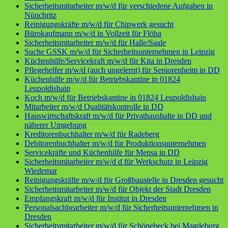
Sicherheitsmitarbeiter m/w/d für verschiedene Aufgaben in
Nünchritz
Reinigungskräfte m/w/d für Chipwerk gesucht
Bürokaufmann m/w/d in Vollzeit für Flöha
Sicherheitsmitarbeiter m/w/d für Halle/Saale
Suche GSSK m/w/d für Sicherheitsunternehmen in Leipzig
Küchenhilfe/Servicekraft m/w/d für Kita in Dresden
Pflegehelfer m/w/d (auch ungelernt) für Seniorenheim in DD
Küchenhilfe m/w/d für Betriebskantine in 01824
Leupoldishain
Koch m/w/d für Betriebskantine in 01824 Leupoldishain
Mitarbeiter m/w/d Qualitätskontrolle in DD
Hauswirtschaftskraft m/w/d für Privathaushalte in DD und
näherer Umgebung
Kreditorenbuchhalter m/w/d für Radeberg
Debitorenbuchhalter m/w/d für Produktionsunternehmen
Servicekräfte und Küchenhilfe für Mensa in DD
Sicherheitsmitarbeiter m/w/d d für Werkschutz in Leipzig
Wiedemar
Reinigungskräfte m/w/d für Großbaustelle in Dresden gesucht
Sicherheitsmitarbeiter m/w/d für Objekt der Stadt Dresden
Empfangskraft m/w/d für Institut in Dresden
Personalsachbearbeiter m/w/d für Sicherheitsunternehmen in
Dresden
Sicherheitsmitarbeiter m/w/d für Schönebeck bei Magdeburg