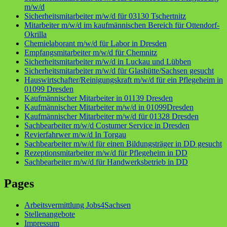
m/w/d
Sicherheitsmitarbeiter m/w/d für 03130 Tschertnitz
Mitarbeiter m/w/d im kaufmännischen Bereich für Ottendorf-
Okrilla
Chemielaborant m/w/d für Labor in Dresden
Empfangsmitarbeiter m/w/d für Chemnitz
Sicherheitsmitarbeiter m/w/d in Luckau und Lübben
Sicherheitsmitarbeiter m/w/d für Glashütte/Sachsen gesucht
Hauswirtschafter/Reinigungskraft m/w/d für ein Pflegeheim in
01099 Dresden
Kaufmännischer Mitarbeiter in 01139 Dresden
Kaufmännischer Mitarbeiter m/w/d in 01099Dresden
Kaufmännischer Mitarbeiter m/w/d für 01328 Dresden
Sachbearbeiter m/w/d Costumer Service in Dresden
Revierfahrwer m/w/d In Torgau
Sachbearbeiter m/w/d für einen Bildungsträger in DD gesucht
Rezeptionsmitarbeiter m/w/d für Pflegeheim in DD
Sachbearbeiter m/w/d für Handwerksbetrieb in DD
Pages
Arbeitsvermittlung Jobs4Sachsen
Stellenangebote
Impressum