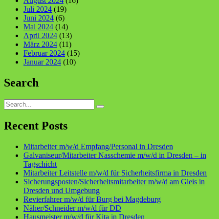
August 2024
(16)
Juli 2024
(19)
Juni 2024
(6)
Mai 2024
(14)
April 2024
(13)
März 2024
(11)
Februar 2024
(15)
Januar 2024
(10)
Search
Search
for:
Recent Posts
Mitarbeiter m/w/d Empfang/Personal in Dresden
Galvaniseur/Mitarbeiter Nasschemie m/w/d in Dresden – in
Tagschicht
Mitarbeiter Leitstelle m/w/d für Sicherheitsfirma in Dresden
Sicherungsposten/Sicherheitsmitarbeiter m/w/d am Gleis in
Dresden und Umgebung
Revierfahrer m/w/d für Burg bei Magdeburg
Näher/Schneider m/w/d für DD
Hausmeister m/w/d für Kita in Dresden