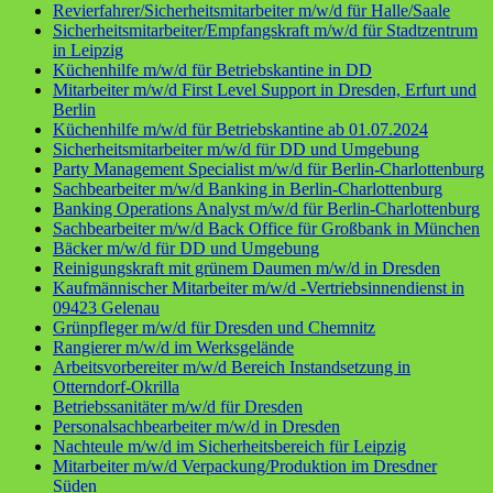
Revierfahrer/Sicherheitsmitarbeiter m/w/d für Halle/Saale
Sicherheitsmitarbeiter/Empfangskraft m/w/d für Stadtzentrum
in Leipzig
Küchenhilfe m/w/d für Betriebskantine in DD
Mitarbeiter m/w/d First Level Support in Dresden, Erfurt und
Berlin
Küchenhilfe m/w/d für Betriebskantine ab 01.07.2024
Sicherheitsmitarbeiter m/w/d für DD und Umgebung
Party Management Specialist m/w/d für Berlin-Charlottenburg
Sachbearbeiter m/w/d Banking in Berlin-Charlottenburg
Banking Operations Analyst m/w/d für Berlin-Charlottenburg
Sachbearbeiter m/w/d Back Office für Großbank in München
Bäcker m/w/d für DD und Umgebung
Reinigungskraft mit grünem Daumen m/w/d in Dresden
Kaufmännischer Mitarbeiter m/w/d -Vertriebsinnendienst in
09423 Gelenau
Grünpfleger m/w/d für Dresden und Chemnitz
Rangierer m/w/d im Werksgelände
Arbeitsvorbereiter m/w/d Bereich Instandsetzung in
Otterndorf-Okrilla
Betriebssanitäter m/w/d für Dresden
Personalsachbearbeiter m/w/d in Dresden
Nachteule m/w/d im Sicherheitsbereich für Leipzig
Mitarbeiter m/w/d Verpackung/Produktion im Dresdner
Süden