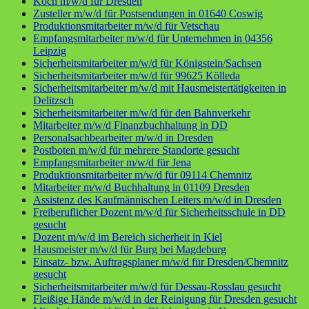
Koch m/w/d für Dresden
Zusteller m/w/d für Postsendungen in 01640 Coswig
Produktionsmitarbeiter m/w/d für Vetschau
Empfangsmitarbeiter m/w/d für Unternehmen in 04356
Leipzig
Sicherheitsmitarbeiter m/w/d für Königstein/Sachsen
Sicherheitsmitarbeiter m/w/d für 99625 Kölleda
Sicherheitsmitarbeiter m/w/d mit Hausmeistertätigkeiten in
Delitzsch
Sicherheitsmitarbeiter m/w/d für den Bahnverkehr
Mitarbeiter m/w/d Finanzbuchhaltung in DD
Personalsachbearbeiter m/w/d in Dresden
Postboten m/w/d für mehrere Standorte gesucht
Empfangsmitarbeiter m/w/d für Jena
Produktionsmitarbeiter m/w/d für 09114 Chemnitz
Mitarbeiter m/w/d Buchhaltung in 01109 Dresden
Assistenz des Kaufmännischen Leiters m/w/d in Dresden
Freiberuflicher Dozent m/w/d für Sicherheitsschule in DD
gesucht
Dozent m/w/d im Bereich sicherheit in Kiel
Hausmeister m/w/d für Burg bei Magdeburg
Einsatz- bzw. Auftragsplaner m/w/d für Dresden/Chemnitz
gesucht
Sicherheitsmitarbeiter m/w/d für Dessau-Rosslau gesucht
Fleißige Hände m/w/d in der Reinigung für Dresden gesucht