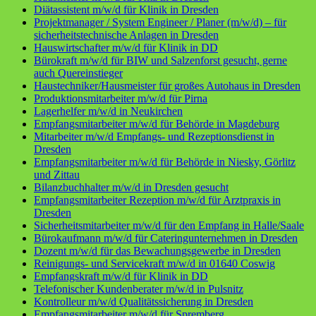
Diätassistent m/w/d für Klinik in Dresden
Projektmanager / System Engineer / Planer (m/w/d) – für
sicherheitstechnische Anlagen in Dresden
Hauswirtschafter m/w/d für Klinik in DD
Bürokraft m/w/d für BIW und Salzenforst gesucht, gerne
auch Quereinstieger
Haustechniker/Hausmeister für großes Autohaus in Dresden
Produktionsmitarbeiter m/w/d für Pirna
Lagerhelfer m/w/d in Neukirchen
Empfangsmitarbeiter m/w/d für Behörde in Magdeburg
Mitarbeiter m/w/d Empfangs- und Rezeptionsdienst in
Dresden
Empfangsmitarbeiter m/w/d für Behörde in Niesky, Görlitz
und Zittau
Bilanzbuchhalter m/w/d in Dresden gesucht
Empfangsmitarbeiter Rezeption m/w/d für Arztpraxis in
Dresden
Sicherheitsmitarbeiter m/w/d für den Empfang in Halle/Saale
Bürokaufmann m/w/d für Cateringunternehmen in Dresden
Dozent m/w/d für das Bewachungsgewerbe in Dresden
Reinigungs- und Servicekraft m/w/d in 01640 Coswig
Empfangskraft m/w/d für Klinik in DD
Telefonischer Kundenberater m/w/d in Pulsnitz
Kontrolleur m/w/d Qualitätssicherung in Dresden
Empfangsmitarbeiter m/w/d für Spremberg