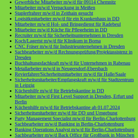
Gewerbliche Mitarbeiter m/w/d für 09114 Chemnitz
Mitarbeiter m/w/d Verpackung in Meißen
Staplerfrahrer m/w/d in Zeithain gesucht
Logisitkmitarbeiter m/w/d für ein Krankenhaus in DD
Mitarbeiter m/w/d Hol- und Bringedienst für Radebeul
Mitarbeiter m/w/d Küche für Pflegeheim in DD
Recruiter m/w/d für Sicherheitsunternehmen in Dresden
Koch/Lagerist m/w/d für Klinikum in Borna
CNC Fräser m/w/d für Industrieunternehmen in Dresden
Sachbearbeiter m/w/d Rechnungsprüfung/Projektassistenz in
Dresden
Buchhaltungsfachkraft m/w/d für Unternehmen in Rabenau
Metallarbeiter m/w/d in Neugersdorf-Ebersbach
Revierfahrer/Sicherheitsmitarbeiter m/w/d für Halle/Saale
Sicherheitsmitarbeiter/Empfangskraft m/w/d für Stadtzentrum
in Leipzig
Küchenhilfe m/w/d für Betriebskantine in DD
Mitarbeiter m/w/d First Level Support in Dresden, Erfurt und
Berlin
Küchenhilfe m/w/d für Betriebskantine ab 01.07.2024
Sicherheitsmitarbeiter m/w/d für DD und Umgebung
Party Management Specialist m/w/d für Berlin-Charlottenburg
Sachbearbeiter m/w/d Banking in Berlin-Charlottenburg
Banking Operations Analyst m/w/d für Berlin-Charlottenburg
Sachbearbeiter m/w/d Back Office für Großbank in München