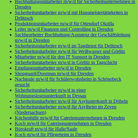
Buchhaltungsmitarbeiter m/w/d für Sicherheitsunternehmen in
Dresden
Sicherheitsmitarbeiter m/w/d mit Hausmeistertätigkeiten in
Delitzsch
Produktionsmitarbeiter m/w/d für Ottendorf Okrilla
Leiter m/w/d Finanzen und Controlling in Dresden
Sachbearbeiter Buchhaltung/Assistenz der Geschäftsleitung
m/w/d in Dresden
Sicherheitsmitarbeiter m/w/d im Tagdienst für Delitzsch
Sicherheitsmitarbeiter m/w/d für Weißwasser und Görlitz
Mitarbeiter m/w/d für den IT Support in Dresden
Sicherheitsmitarbeiter m/w/d in Görlitz in Tagschicht
Empfangsmitarbeiter m/w/d in Dresden
Shopguard/Doorman m/w/d für Dresden
Nachteule m/w/d für Schülerwohnheim in Schönebeck
gesucht
Sicherheitsmitarbeiter m/w/d in einer
Wohnungslosenunterkunft in Dessau
Sicherheitsmitarbeiter m/w/d für Asylunterkunft in Döbeln
Sicherheitsmitarbeiter m/w/d für Asylheim im Zeven
(Niedersachsen)
Küchenhilfe m/w/d für Cateringunternehmen in Dresden
Koch m/w/d für Cateringunternehmen in Dresden
Bürokraft m/w/d für Halle/Saale
Koch m/w/d für Pflegeheim in Dresden