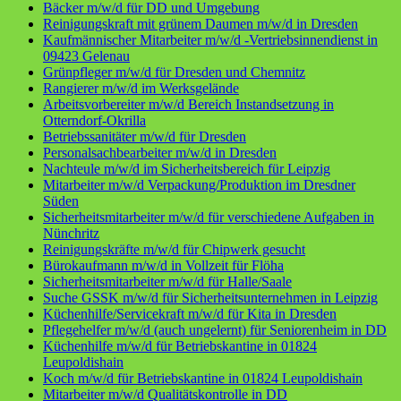
Bäcker m/w/d für DD und Umgebung
Reinigungskraft mit grünem Daumen m/w/d in Dresden
Kaufmännischer Mitarbeiter m/w/d -Vertriebsinnendienst in
09423 Gelenau
Grünpfleger m/w/d für Dresden und Chemnitz
Rangierer m/w/d im Werksgelände
Arbeitsvorbereiter m/w/d Bereich Instandsetzung in
Otterndorf-Okrilla
Betriebssanitäter m/w/d für Dresden
Personalsachbearbeiter m/w/d in Dresden
Nachteule m/w/d im Sicherheitsbereich für Leipzig
Mitarbeiter m/w/d Verpackung/Produktion im Dresdner
Süden
Sicherheitsmitarbeiter m/w/d für verschiedene Aufgaben in
Nünchritz
Reinigungskräfte m/w/d für Chipwerk gesucht
Bürokaufmann m/w/d in Vollzeit für Flöha
Sicherheitsmitarbeiter m/w/d für Halle/Saale
Suche GSSK m/w/d für Sicherheitsunternehmen in Leipzig
Küchenhilfe/Servicekraft m/w/d für Kita in Dresden
Pflegehelfer m/w/d (auch ungelernt) für Seniorenheim in DD
Küchenhilfe m/w/d für Betriebskantine in 01824
Leupoldishain
Koch m/w/d für Betriebskantine in 01824 Leupoldishain
Mitarbeiter m/w/d Qualitätskontrolle in DD