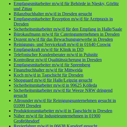
Empfangsmitarbeiter m/w/d für Behörde in Niesky, Görlitz
und Zittau
Bilanzbuchhalter m/w/d in Dresden gesucht
Empfangsmitarbeiter Rezeption m/w/d für Arztpraxis in
Dresden
Sicherheitsmitarbeiter m/w/d für den Empfang in Halle/Saale
Bürokaufmann m/w/d für Cateringunternehmen in Dresden
Dozent m/w/d für das Bewachungsgewerbe in Dresden
Reinigungs- und Servicekraft m/w/d in 01640 Coswig
Empfangskraft m/w/d für Klinik in DD
Telefonischer Kundenberater m/w/d in Pulsnitz
Kontrolleur m/w/d Qualitätssicherung in Dresden
Empfangsmitarbeiter m/w/d für Spremberg
Finanzbuchhalter m/w/d für Mittweida
Koch m/w/d in Tagschicht für Dresden
Shopguard m/w/d für Halle/Leipzig gesucht
Sicherheitsmitarbeiter m/w/d in 99625 Kölleda
Sicherheitsmitarbeiter m/w/d für Weeze NRW dringend
gesucht
Allrounder m/w/d für Reinigungsunternehmen gesucht in
01099 Dresden
Produktionsmitarbeiter m/w/d in Tagschicht in Dresden
Näher m/w/d für Industrieunternehmen in 01900
Großröhrsdorf
Revierfahrer m/w/d in 06638 Karsdorf gesucht