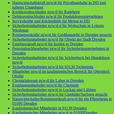
Hauswirtschaftskraft m/w/d für Privathaushalte in DD und
näherer Umgebung
Kreditorenbuchhalter m/w/d für Radeberg
Debitorenbuchhalter m/w/d für Produktionsunternehmen
Servicekräfte und Küchenhilfe für Mensa in DD
Sicherheitsmitarbeiter m/w/d d für Werkschutz in Leipzig
Wiedemar
Reinigungskräfte m/w/d für Großbaustelle in Dresden gesucht
Sicherheitsmitarbeiter m/w/d für Objekt der Stadt Dresden
Empfangskraft m/w/d für Institut in Dresden
Personalsachbearbeiter m/w/d für Sicherheitsunternehmen in
Dresden
Sicherheitsmitarbeiter m/w/d für Schönebeck bei Magdeburg
m/w/d
Sicherheitsmitarbeiter m/w/d für 03130 Tschertnitz
Mitarbeiter m/w/d im kaufmännischen Bereich für Ottendorf-
Okrilla
Chemielaborant m/w/d für Labor in Dresden
Empfangsmitarbeiter m/w/d für Chemnitz
Sicherheitsmitarbeiter m/w/d in Luckau und Lübben
Sicherheitsmitarbeiter m/w/d für Glashütte/Sachsen gesucht
Hauswirtschafter/Reinigungskraft m/w/d für ein Pflegeheim in
01099 Dresden
Kaufmännischer Mitarbeiter in 01139 Dresden
Kaufmännischer Mitarbeiter m/w/d in 01099Dresden