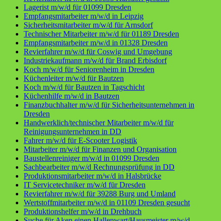
Lagerist m/w/d für 01099 Dresden
Empfangsmitarbeiter m/w/d in Leipzig
Sicherheitsmitarbeiter m/w/d für Arnsdorf
Technischer Mitarbeiter m/w/d für 01189 Dresden
Empfangsmitarbeiter m/w/d in 01328 Dresden
Revierfahrer m/w/d für Coswig und Umgebung
Industriekaufmann m/w/d für Brand Erbisdorf
Koch m/w/d für Seniorenheim in Dresden
Küchenleiter m/w/d für Bautzen
Koch m/w/d für Bautzen in Tagschicht
Küchenhilfe m/w/d in Bautzen
Finanzbuchhalter m/w/d für Sicherheitsunternehmen in
Dresden
Handwerklich/technischer Mitarbeiter m/w/d für
Reinigungsunternehmen in DD
Fahrer m/w/d für E-Scooter Logistik
Mitarbeiter m/w/d für Finanzen und Organisation
Baustellenreiniger m/w/d in 01099 Dresden
Sachbearbeiter m/w/d Rechnungsprüfung in DD
Produktionsmitarbeiter m/w/d in Halsbrücke
IT Servicetechniker m/w/d für Dresden
Revierfahrer m/w/d für 39288 Burg und Umland
Wertstoffmitarbeiter m/w/d in 01109 Dresden gesucht
Produktionshelfer m/w/d in Drehbuch
Suche für Aken einen Hallenwart/Hausmeister m/w/d