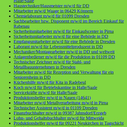
Halle/Saale
Haustechniker/Hausmeister m/w/d für DD
Mitarbeiter m/w/d Waage in 06429 Könnern
Chemielaborant m/w/d für 01099 Dresden
Sachbearbeiter bzw. Disponent m/w/d im Bereich Einkauf für
Rabenau
Sicherheitsmitarbeiter m/w/d für Einkaufscenter in Pirna
Sicherheitsmitarbeiter m/w/d für eine Behörde in DD
Empfangsmitarbeiter m/w/d für eine Behörde in Dresden
Laborant m/w/d für Lebensmittelproduzent in DD
Mechaniker/Montagearbeiter m/w/d in DD und weltweit
Anlagenbediener m/w/d für die Produktion in 01109 DD
Technischer Zeichner m/w/d für Stahl- und
Metallbauunternehmen in Dresden
Mitarbeiter m/w/d für Rezeption und Verwaltung für ein
Seniorenheim in DD
Küchenhilfe m/w/d für Kita in Radebeul
Koch m/w/d für Betriebskantine in Halle/Saale
Servicekräfte m/w/d für Halle/Saale
Produktionshelfer m/w/d in Nauen (14641)
Mitarbeiter m/w/d Metallverarbeitung m/w/d in Pirna
Technischer Assistent m/w/d in 01109 Dresden
Finanzbuchhalter m/w/d in 09387 Jahnsdorf/Erzgeb
Lohn- und Gehaltsbuchhalter m/w/d für Mittweida
Produktionshelfer m/w/d für 09221 Neukirchen in Tagschicht