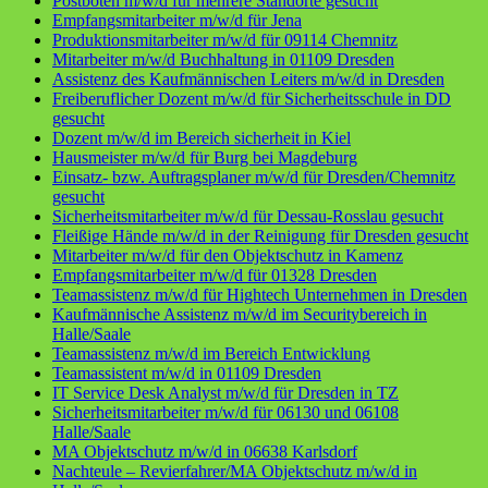
Postboten m/w/d für mehrere Standorte gesucht
Empfangsmitarbeiter m/w/d für Jena
Produktionsmitarbeiter m/w/d für 09114 Chemnitz
Mitarbeiter m/w/d Buchhaltung in 01109 Dresden
Assistenz des Kaufmännischen Leiters m/w/d in Dresden
Freiberuflicher Dozent m/w/d für Sicherheitsschule in DD
gesucht
Dozent m/w/d im Bereich sicherheit in Kiel
Hausmeister m/w/d für Burg bei Magdeburg
Einsatz- bzw. Auftragsplaner m/w/d für Dresden/Chemnitz
gesucht
Sicherheitsmitarbeiter m/w/d für Dessau-Rosslau gesucht
Fleißige Hände m/w/d in der Reinigung für Dresden gesucht
Mitarbeiter m/w/d für den Objektschutz in Kamenz
Empfangsmitarbeiter m/w/d für 01328 Dresden
Teamassistenz m/w/d für Hightech Unternehmen in Dresden
Kaufmännische Assistenz m/w/d im Securitybereich in
Halle/Saale
Teamassistenz m/w/d im Bereich Entwicklung
Teamassistent m/w/d in 01109 Dresden
IT Service Desk Analyst m/w/d für Dresden in TZ
Sicherheitsmitarbeiter m/w/d für 06130 und 06108
Halle/Saale
MA Objektschutz m/w/d in 06638 Karlsdorf
Nachteule – Revierfahrer/MA Objektschutz m/w/d in