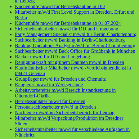
in Leipzig
Küchenhilfe m/w/d für Betriebskantine in DD
Mitarbeiter m/w/d First Level Support in Dresden, Erfurt und
Berlin
Küchenhilfe m/w/d für Betriebskantine ab 01.07.2024
Sicherheitsmitarbeiter m/w/d für DD und Umgebung
Party Management Specialist m/w/d für Berlin-Charlottenburg
Sachbearbeiter m/w/d Banking in Berlin-Charlottenburg
Banking Operations Analyst m/w/d für Berlin-Charlottenburg
Sachbearbeiter m/w/d Back Office für Großbank in München
Bäcker m/w/d für DD und Umgebung
Reinigungskraft mit grünem Daumen m/w/d in Dresden
Kaufmännischer Mitarbeiter m/w/d -Vertriebsinnendienst in
09423 Gelenau
Grünpfleger m/w/d für Dresden und Chemnitz
Rangierer m/w/d im Werksgelände
Arbeitsvorbereiter m/w/d Bereich Instandsetzung in
Otterndorf-Okrilla
Betriebssanitäter m/w/d für Dresden
Personalsachbearbeiter m/w/d in Dresden
Nachteule m/w/d im Sicherheitsbereich für Leipzig
Mitarbeiter m/w/d Verpackung/Produktion im Dresdner
Süden
Sicherheitsmitarbeiter m/w/d für verschiedene Aufgaben in
Nünchritz