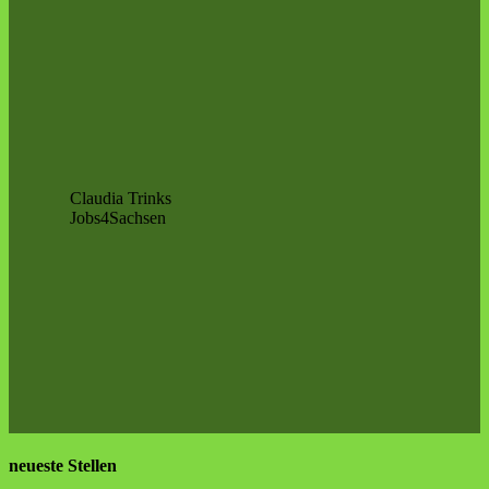
Claudia Trinks
Jobs4Sachsen
neueste Stellen