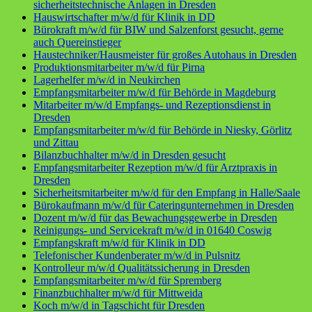
sicherheitstechnische Anlagen in Dresden
Hauswirtschafter m/w/d für Klinik in DD
Bürokraft m/w/d für BIW und Salzenforst gesucht, gerne
auch Quereinstieger
Haustechniker/Hausmeister für großes Autohaus in Dresden
Produktionsmitarbeiter m/w/d für Pirna
Lagerhelfer m/w/d in Neukirchen
Empfangsmitarbeiter m/w/d für Behörde in Magdeburg
Mitarbeiter m/w/d Empfangs- und Rezeptionsdienst in
Dresden
Empfangsmitarbeiter m/w/d für Behörde in Niesky, Görlitz
und Zittau
Bilanzbuchhalter m/w/d in Dresden gesucht
Empfangsmitarbeiter Rezeption m/w/d für Arztpraxis in
Dresden
Sicherheitsmitarbeiter m/w/d für den Empfang in Halle/Saale
Bürokaufmann m/w/d für Cateringunternehmen in Dresden
Dozent m/w/d für das Bewachungsgewerbe in Dresden
Reinigungs- und Servicekraft m/w/d in 01640 Coswig
Empfangskraft m/w/d für Klinik in DD
Telefonischer Kundenberater m/w/d in Pulsnitz
Kontrolleur m/w/d Qualitätssicherung in Dresden
Empfangsmitarbeiter m/w/d für Spremberg
Finanzbuchhalter m/w/d für Mittweida
Koch m/w/d in Tagschicht für Dresden