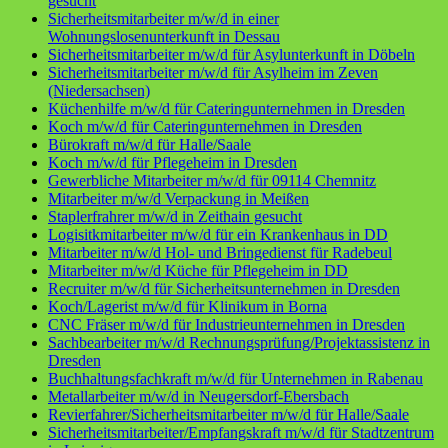
gesucht
Sicherheitsmitarbeiter m/w/d in einer
Wohnungslosenunterkunft in Dessau
Sicherheitsmitarbeiter m/w/d für Asylunterkunft in Döbeln
Sicherheitsmitarbeiter m/w/d für Asylheim im Zeven
(Niedersachsen)
Küchenhilfe m/w/d für Cateringunternehmen in Dresden
Koch m/w/d für Cateringunternehmen in Dresden
Bürokraft m/w/d für Halle/Saale
Koch m/w/d für Pflegeheim in Dresden
Gewerbliche Mitarbeiter m/w/d für 09114 Chemnitz
Mitarbeiter m/w/d Verpackung in Meißen
Staplerfrahrer m/w/d in Zeithain gesucht
Logisitkmitarbeiter m/w/d für ein Krankenhaus in DD
Mitarbeiter m/w/d Hol- und Bringedienst für Radebeul
Mitarbeiter m/w/d Küche für Pflegeheim in DD
Recruiter m/w/d für Sicherheitsunternehmen in Dresden
Koch/Lagerist m/w/d für Klinikum in Borna
CNC Fräser m/w/d für Industrieunternehmen in Dresden
Sachbearbeiter m/w/d Rechnungsprüfung/Projektassistenz in
Dresden
Buchhaltungsfachkraft m/w/d für Unternehmen in Rabenau
Metallarbeiter m/w/d in Neugersdorf-Ebersbach
Revierfahrer/Sicherheitsmitarbeiter m/w/d für Halle/Saale
Sicherheitsmitarbeiter/Empfangskraft m/w/d für Stadtzentrum