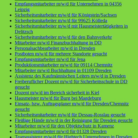
Empfangsmitarbeiter m/w/d für Unternehmen in 04356
Leipzig
Sicherheitsmitarbeiter m/w/d für Königstein/Sachsen
Sicherheitsmitarbeiter m/w/d für 99625 Kölleda
Sicherheitsmitarbeiter m/w/d mit Hausmeistertätigkeiten in
Delitzsch
Sicherheitsmitarbeiter m/w/d für den Bahnverkehr
Mitarbeiter m/w/d Finanzbuchhaltung in DD
Personalsachbearbeiter m/w/d in Dresden
Postboten m/w/d für mehrere Standorte gesucht
Empfangsmitarbeiter m/w/d für Jena
Produktionsmitarbeiter m/w/d für 09114 Chemnitz
Mitarbeiter m/w/d Buchhaltung in 01109 Dresden
Assistenz des Kaufmännischen Leiters m/w/d in Dresden
Freiberuflicher Dozent m/w/d für Sicherheitsschule in DD
gesucht
Dozent m/w/d im Bereich sicherheit in Kiel
Hausmeister m/w/d für Burg bei Magdeburg
Einsatz- bzw. Auftragsplaner m/w/d für Dresden/Chemnitz
gesucht
Sicherheitsmitarbeiter m/w/d für Dessau-Rosslau gesucht
Fleißige Hände m/w/d in der Reinigung für Dresden gesucht
Mitarbeiter m/w/d für den Objektschutz in Kamenz
Empfangsmitarbeiter m/w/d für 01328 Dresden
Teamassistenz m/w/d für Hightech Unternehmen in Dresden