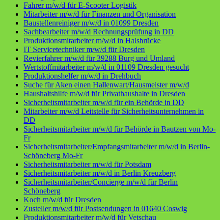
Fahrer m/w/d für E-Scooter Logistik
Mitarbeiter m/w/d für Finanzen und Organisation
Baustellenreiniger m/w/d in 01099 Dresden
Sachbearbeiter m/w/d Rechnungsprüfung in DD
Produktionsmitarbeiter m/w/d in Halsbrücke
IT Servicetechniker m/w/d für Dresden
Revierfahrer m/w/d für 39288 Burg und Umland
Wertstoffmitarbeiter m/w/d in 01109 Dresden gesucht
Produktionshelfer m/w/d in Drehbuch
Suche für Aken einen Hallenwart/Hausmeister m/w/d
Haushaltshilfe m/w/d für Privathaushalte in Dresden
Sicherheitsmitarbeiter m/w/d für ein Behörde in DD
Mitarbeiter m/w/d Leitstelle für Sicherheitsunternehmen in
DD
Sicherheitsmitarbeiter m/w/d für Behörde in Bautzen von Mo-
Fr
Sicherheitsmitarbeiter/Empfangsmitarbeiter m/w/d in Berlin-
Schöneberg Mo-Fr
Sicherheitsmitarbeiter m/w/d für Potsdam
Sicherheitsmitarbeiter m/w/d in Berlin Kreuzberg
Sicherheitsmitarbeiter/Concierge m/w/d für Berlin
Schöneberg
Koch m/w/d für Dresden
Zusteller m/w/d für Postsendungen in 01640 Coswig
Produktionsmitarbeiter m/w/d für Vetschau