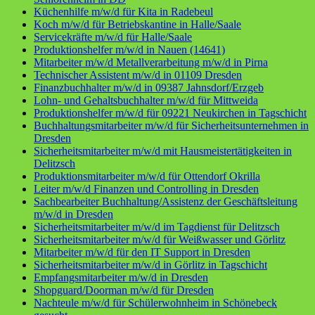
Küchenhilfe m/w/d für Kita in Radebeul
Koch m/w/d für Betriebskantine in Halle/Saale
Servicekräfte m/w/d für Halle/Saale
Produktionshelfer m/w/d in Nauen (14641)
Mitarbeiter m/w/d Metallverarbeitung m/w/d in Pirna
Technischer Assistent m/w/d in 01109 Dresden
Finanzbuchhalter m/w/d in 09387 Jahnsdorf/Erzgeb
Lohn- und Gehaltsbuchhalter m/w/d für Mittweida
Produktionshelfer m/w/d für 09221 Neukirchen in Tagschicht
Buchhaltungsmitarbeiter m/w/d für Sicherheitsunternehmen in
Dresden
Sicherheitsmitarbeiter m/w/d mit Hausmeistertätigkeiten in
Delitzsch
Produktionsmitarbeiter m/w/d für Ottendorf Okrilla
Leiter m/w/d Finanzen und Controlling in Dresden
Sachbearbeiter Buchhaltung/Assistenz der Geschäftsleitung
m/w/d in Dresden
Sicherheitsmitarbeiter m/w/d im Tagdienst für Delitzsch
Sicherheitsmitarbeiter m/w/d für Weißwasser und Görlitz
Mitarbeiter m/w/d für den IT Support in Dresden
Sicherheitsmitarbeiter m/w/d in Görlitz in Tagschicht
Empfangsmitarbeiter m/w/d in Dresden
Shopguard/Doorman m/w/d für Dresden
Nachteule m/w/d für Schülerwohnheim in Schönebeck