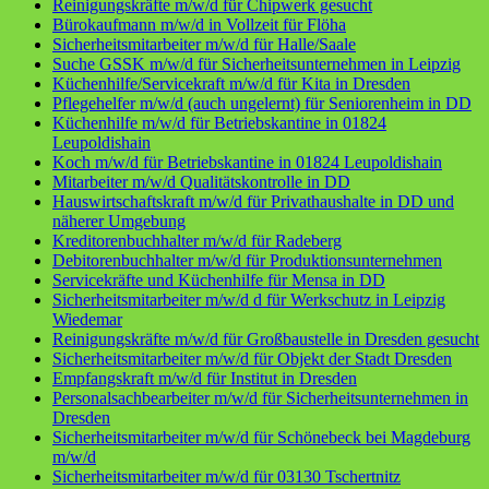
Reinigungskräfte m/w/d für Chipwerk gesucht
Bürokaufmann m/w/d in Vollzeit für Flöha
Sicherheitsmitarbeiter m/w/d für Halle/Saale
Suche GSSK m/w/d für Sicherheitsunternehmen in Leipzig
Küchenhilfe/Servicekraft m/w/d für Kita in Dresden
Pflegehelfer m/w/d (auch ungelernt) für Seniorenheim in DD
Küchenhilfe m/w/d für Betriebskantine in 01824
Leupoldishain
Koch m/w/d für Betriebskantine in 01824 Leupoldishain
Mitarbeiter m/w/d Qualitätskontrolle in DD
Hauswirtschaftskraft m/w/d für Privathaushalte in DD und
näherer Umgebung
Kreditorenbuchhalter m/w/d für Radeberg
Debitorenbuchhalter m/w/d für Produktionsunternehmen
Servicekräfte und Küchenhilfe für Mensa in DD
Sicherheitsmitarbeiter m/w/d d für Werkschutz in Leipzig
Wiedemar
Reinigungskräfte m/w/d für Großbaustelle in Dresden gesucht
Sicherheitsmitarbeiter m/w/d für Objekt der Stadt Dresden
Empfangskraft m/w/d für Institut in Dresden
Personalsachbearbeiter m/w/d für Sicherheitsunternehmen in
Dresden
Sicherheitsmitarbeiter m/w/d für Schönebeck bei Magdeburg
m/w/d
Sicherheitsmitarbeiter m/w/d für 03130 Tschertnitz