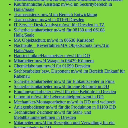
Kaufmännische Assistenz m/w/d im Securitybereich in
Halle/Saale
Teamassistenz m/w/d im Bereich Entwicklung
Teamassistent m/w/d in 01109 Dresden
IT Service Desk Analyst m/w/d für Dresden in TZ
Sicherheitsmitarbeiter m/w/d für 06130 und 06108
Halle/Saale
MA Objektschutz m/w/d in 06638 Karlsdorf
Nachteule – Revierfahrer/MA Objektschutz m/w/d in
Halle/Saale
Haustechniker/Hausmeister m/w/d für DD
Mitarbeiter m/w/d Waage in 06429 Könnern
Chemielaborant m/w/d für 01099 Dresden
Sachbearbeiter bzw. Disponent m/w/d im Bereich Einkauf für
Rabenau
Sicherheitsmitarbeiter m/w/d für Einkaufscenter in Pirna
Sicherheitsmitarbeiter m/w/d für eine Behörde in DD
Empfangsmitarbeiter m/w/d für eine Behörde in Dresden
Laborant m/w/d für Lebensmittelproduzent in DD
Mechaniker/Montagearbeiter m/w/d in DD und weltweit
Anlagenbediener m/w/d für die Produktion in 01109 DD
Technischer Zeichner m/w/d für Stahl- und
Metallbauunternehmen in Dresden
Mitarbeiter m/w/d für Rezeption und Verwaltung für ein
Seniorenheim in DD