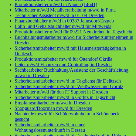
Produktionshelfer m/w/d in Nauen (14641)
Mitarbeiter m/w/d Metallverarbeitung m/w/d in Pirna
Technischer Assistent m/w/d in 01109 Dresden
Finanzbuchhalter m/w/d in 09387 Jahnsdorf/Erzgeb
Lohn- und Gehaltsbuchhalter m/w/d für Mittweida
Produktionshelfer m/w/d für 09221 Neukirchen in Tagschicht
Buchhaltungsmitarbeiter m/w/d für Sicherheitsunternehmen in
Dresden
Sicherheitsmitarbeiter m/w/d mit Hausmeistertätigkeiten in
Delitzsch
Produktionsmitarbeiter m/w/d für Ottendorf Okrilla
Leiter m/w/d Finanzen und Controlling in Dresden
Sachbearbeiter Buchhaltung/Assistenz der Geschäftsleitung
m/w/d in Dresden
Sicherheitsmitarbeiter m/w/d im Tagdienst für Delitzsch
Sicherheitsmitarbeiter m/w/d für Weißwasser und Görlitz
Mitarbeiter m/w/d für den IT Support in Dresden
Sicherheitsmitarbeiter m/w/d in Görlitz in Tagschicht
Empfangsmitarbeiter m/w/d in Dresden
Shopguard/Doorman m/w/d für Dresden
Nachteule m/w/d für Schülerwohnheim in Schönebeck
gesucht
Sicherheitsmitarbeiter m/w/d in einer
Wohnungslosenunterkunft in Dessau
Sicherheitsmitarbeiter m/w/d für Asylunterkunft in Döbeln