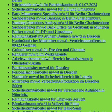
Berlin
Küchenhilfe m/w/d für Betriebskantine ab 01.07.2024
Sicherheitsmitarbeiter m/w/d für DD und Umgebung
Party Management Specialist m/w/d für Berlin-Charlottenburg
Sachbearbeiter m/w/d Banking in Berlin-Charlottenburg
Banking Operations Analyst m/w/d für Berlin-Charlottenburg
Sachbearbeiter m/w/d Back Office für Großbank in München
Bäcker m/w/d für DD und Umgebung
Reinigungskraft mit grünem Daumen m/w/d in Dresden
Kaufmännischer Mitarbeiter m/w/d -Vertriebsinnendienst in
09423 Gelenau
Grünpfleger m/w/d für Dresden und Chemnitz
Rangierer m/w/d im Werksgelände
Arbeitsvorbereiter m/w/d Bereich Instandsetzung in
Otterndorf-Okrilla
Betriebssanitäter m/w/d für Dresden
Personalsachbearbeiter m/w/d in Dresden
Nachteule m/w/d im Sicherheitsbereich für Leipzig
Mitarbeiter m/w/d Verpackung/Produktion im Dresdner
Süden
Sicherheitsmitarbeiter m/w/d für verschiedene Aufgaben in
Nünchritz
Reinigungskräfte m/w/d für Chipwerk gesucht
Bürokaufmann m/w/d in Vollzeit für Flöha
Sicherheitsmitarbeiter m/w/d für Halle/Saale