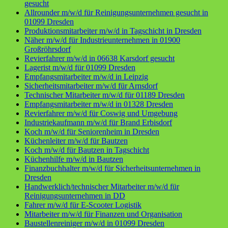
gesucht
Allrounder m/w/d für Reinigungsunternehmen gesucht in
01099 Dresden
Produktionsmitarbeiter m/w/d in Tagschicht in Dresden
Näher m/w/d für Industrieunternehmen in 01900
Großröhrsdorf
Revierfahrer m/w/d in 06638 Karsdorf gesucht
Lagerist m/w/d für 01099 Dresden
Empfangsmitarbeiter m/w/d in Leipzig
Sicherheitsmitarbeiter m/w/d für Arnsdorf
Technischer Mitarbeiter m/w/d für 01189 Dresden
Empfangsmitarbeiter m/w/d in 01328 Dresden
Revierfahrer m/w/d für Coswig und Umgebung
Industriekaufmann m/w/d für Brand Erbisdorf
Koch m/w/d für Seniorenheim in Dresden
Küchenleiter m/w/d für Bautzen
Koch m/w/d für Bautzen in Tagschicht
Küchenhilfe m/w/d in Bautzen
Finanzbuchhalter m/w/d für Sicherheitsunternehmen in
Dresden
Handwerklich/technischer Mitarbeiter m/w/d für
Reinigungsunternehmen in DD
Fahrer m/w/d für E-Scooter Logistik
Mitarbeiter m/w/d für Finanzen und Organisation
Baustellenreiniger m/w/d in 01099 Dresden