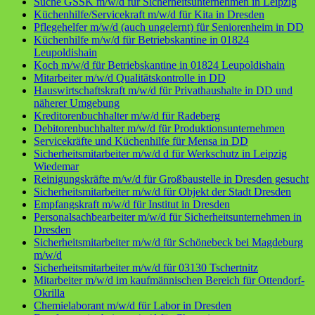
Suche GSSK m/w/d für Sicherheitsunternehmen in Leipzig
Küchenhilfe/Servicekraft m/w/d für Kita in Dresden
Pflegehelfer m/w/d (auch ungelernt) für Seniorenheim in DD
Küchenhilfe m/w/d für Betriebskantine in 01824
Leupoldishain
Koch m/w/d für Betriebskantine in 01824 Leupoldishain
Mitarbeiter m/w/d Qualitätskontrolle in DD
Hauswirtschaftskraft m/w/d für Privathaushalte in DD und
näherer Umgebung
Kreditorenbuchhalter m/w/d für Radeberg
Debitorenbuchhalter m/w/d für Produktionsunternehmen
Servicekräfte und Küchenhilfe für Mensa in DD
Sicherheitsmitarbeiter m/w/d d für Werkschutz in Leipzig
Wiedemar
Reinigungskräfte m/w/d für Großbaustelle in Dresden gesucht
Sicherheitsmitarbeiter m/w/d für Objekt der Stadt Dresden
Empfangskraft m/w/d für Institut in Dresden
Personalsachbearbeiter m/w/d für Sicherheitsunternehmen in
Dresden
Sicherheitsmitarbeiter m/w/d für Schönebeck bei Magdeburg
m/w/d
Sicherheitsmitarbeiter m/w/d für 03130 Tschertnitz
Mitarbeiter m/w/d im kaufmännischen Bereich für Ottendorf-
Okrilla
Chemielaborant m/w/d für Labor in Dresden