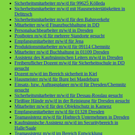
Sicherheitsmitarbeiter m/w/d für 99625 Kölleda
Sicherheitsmitarbeiter m/w/d mit Hausmeistertätigkeiten in
Delitzsch
Sicherheitsmitarbeiter m/w/d für den Bahnverkehr
Mitarbeiter m/w/d Finanzbuchhaltung in DD
Personalsachbearbeiter m/w/d in Dresden
Postboten m/w/d für mehrere Standorte gesucht
Empfangsmitarbeiter m/w/d für Jena
Produktionsmitarbeiter m/w/d für 09114 Chemnitz
Mitarbeiter m/w/d Buchhaltung in 01109 Dresden
Assistenz des Kaufmännischen Leiters m/w/d in Dresden
Freiberuflicher Dozent m/w/d für Sicherheitsschule in DD
gesucht
Dozent m/w/d im Bereich sicherheit in Kiel
Hausmeister m/w/d für Burg bei Magdeburg
Einsatz- bzw. Auftragsplaner m/w/d für Dresden/Chemnitz
gesucht
Sicherheitsmitarbeiter m/w/d für Dessau-Rosslau gesucht
Fleißige Hände m/w/d in der Reinigung für Dresden gesucht
Mitarbeiter m/w/d für den Objektschutz in Kamenz
Empfangsmitarbeiter m/w/d für 01328 Dresden
Teamassistenz m/w/d für Hightech Unternehmen in Dresden
Kaufmännische Assistenz m/w/d im Securitybereich in
Halle/Saale
Teamassistenz m/w/d im Bereich Entwicklung