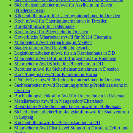
Sicherheitsmitarbeiter m/w/d für Asylheim im Zeven
(Niedersachsen)
Küchenhilfe m/w/d für Cateringunternehmen in Dresden
Koch m/w/d für Cateringunternehmen in Dresden
Bürokraft m/w/d für Halle/Saale
Koch m/w/d für Pflegeheim in Dresden
Gewerbliche Mitarbeiter m/w/d für 09114 Chemnitz
Mitarbeiter m/w/d Verpackung in Meißen
Staplerfrahrer m/w/d in Zeithain gesucht
Logisitkmitarbeiter m/w/d für ein Krankenhaus in DD
Mitarbeiter m/w/d Hol- und Bringedienst für Radebeul
Mitarbeiter m/w/d Küche für Pflegeheim in DD
Recruiter m/w/d für Sicherheitsunternehmen in Dresden
Koch/Lagerist m/w/d für Klinikum in Borna
CNC Fräser m/w/d für Industrieunternehmen in Dresden
Sachbearbeiter m/w/d Rechnungsprüfung/Projektassistenz in
Dresden
Buchhaltungsfachkraft m/w/d für Unternehmen in Rabenau
Metallarbeiter m/w/d in Neugersdorf-Ebersbach
Revierfahrer/Sicherheitsmitarbeiter m/w/d für Halle/Saale
Sicherheitsmitarbeiter/Empfangskraft m/w/d für Stadtzentrum
in Leipzig
Küchenhilfe m/w/d für Betriebskantine in DD
Mitarbeiter m/w/d First Level Support in Dresden, Erfurt und