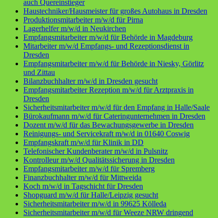
auch Quereinstieger
Haustechniker/Hausmeister für großes Autohaus in Dresden
Produktionsmitarbeiter m/w/d für Pirna
Lagerhelfer m/w/d in Neukirchen
Empfangsmitarbeiter m/w/d für Behörde in Magdeburg
Mitarbeiter m/w/d Empfangs- und Rezeptionsdienst in
Dresden
Empfangsmitarbeiter m/w/d für Behörde in Niesky, Görlitz
und Zittau
Bilanzbuchhalter m/w/d in Dresden gesucht
Empfangsmitarbeiter Rezeption m/w/d für Arztpraxis in
Dresden
Sicherheitsmitarbeiter m/w/d für den Empfang in Halle/Saale
Bürokaufmann m/w/d für Cateringunternehmen in Dresden
Dozent m/w/d für das Bewachungsgewerbe in Dresden
Reinigungs- und Servicekraft m/w/d in 01640 Coswig
Empfangskraft m/w/d für Klinik in DD
Telefonischer Kundenberater m/w/d in Pulsnitz
Kontrolleur m/w/d Qualitätssicherung in Dresden
Empfangsmitarbeiter m/w/d für Spremberg
Finanzbuchhalter m/w/d für Mittweida
Koch m/w/d in Tagschicht für Dresden
Shopguard m/w/d für Halle/Leipzig gesucht
Sicherheitsmitarbeiter m/w/d in 99625 Kölleda
Sicherheitsmitarbeiter m/w/d für Weeze NRW dringend