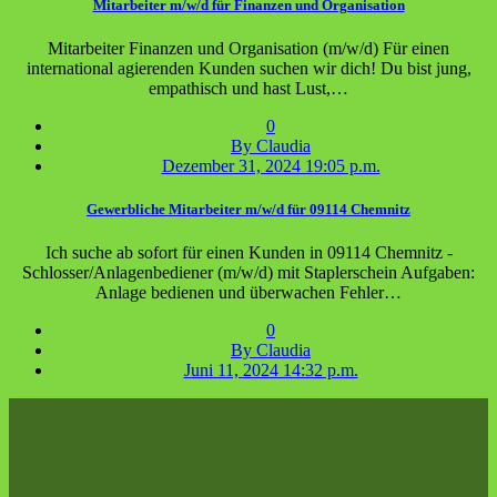
Mitarbeiter m/w/d für Finanzen und Organisation
Mitarbeiter Finanzen und Organisation (m/w/d) Für einen
international agierenden Kunden suchen wir dich! Du bist jung,
empathisch und hast Lust,…
0
By Claudia
Dezember 31, 2024 19:05 p.m.
Gewerbliche Mitarbeiter m/w/d für 09114 Chemnitz
Ich suche ab sofort für einen Kunden in 09114 Chemnitz -
Schlosser/Anlagenbediener (m/w/d) mit Staplerschein Aufgaben:
Anlage bedienen und überwachen Fehler…
0
By Claudia
Juni 11, 2024 14:32 p.m.