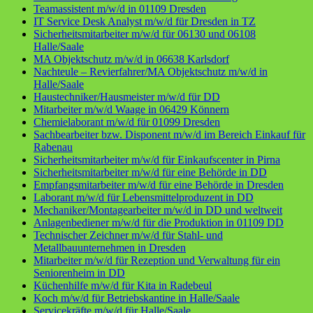
Teamassistent m/w/d in 01109 Dresden
IT Service Desk Analyst m/w/d für Dresden in TZ
Sicherheitsmitarbeiter m/w/d für 06130 und 06108
Halle/Saale
MA Objektschutz m/w/d in 06638 Karlsdorf
Nachteule – Revierfahrer/MA Objektschutz m/w/d in
Halle/Saale
Haustechniker/Hausmeister m/w/d für DD
Mitarbeiter m/w/d Waage in 06429 Könnern
Chemielaborant m/w/d für 01099 Dresden
Sachbearbeiter bzw. Disponent m/w/d im Bereich Einkauf für
Rabenau
Sicherheitsmitarbeiter m/w/d für Einkaufscenter in Pirna
Sicherheitsmitarbeiter m/w/d für eine Behörde in DD
Empfangsmitarbeiter m/w/d für eine Behörde in Dresden
Laborant m/w/d für Lebensmittelproduzent in DD
Mechaniker/Montagearbeiter m/w/d in DD und weltweit
Anlagenbediener m/w/d für die Produktion in 01109 DD
Technischer Zeichner m/w/d für Stahl- und
Metallbauunternehmen in Dresden
Mitarbeiter m/w/d für Rezeption und Verwaltung für ein
Seniorenheim in DD
Küchenhilfe m/w/d für Kita in Radebeul
Koch m/w/d für Betriebskantine in Halle/Saale
Servicekräfte m/w/d für Halle/Saale