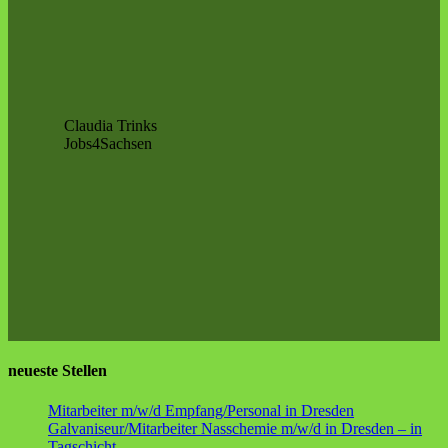
Claudia Trinks
Jobs4Sachsen
neueste Stellen
Mitarbeiter m/w/d Empfang/Personal in Dresden
Galvaniseur/Mitarbeiter Nasschemie m/w/d in Dresden – in
Tagschicht