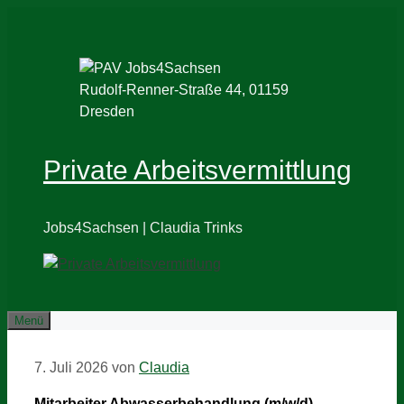
Zum
Inhalt
springen
Rudolf-Renner-Straße 44, 01159
Dresden
Private Arbeitsvermittlung
Jobs4Sachsen | Claudia Trinks
Menü
7. Juli 2026
von
Claudia
Mitarbeiter Abwasserbehandlung (m/w/d)