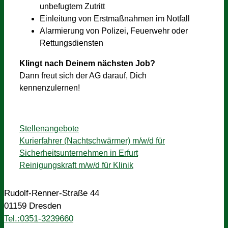
unbefugtem Zutritt
Einleitung von Erstmaßnahmen im Notfall
Alarmierung von Polizei, Feuerwehr oder
Rettungsdiensten
Klingt nach Deinem nächsten Job?
Dann freut sich der AG darauf, Dich
kennenzulernen!
Kategorien
Stellenangebote
Kurierfahrer (Nachtschwärmer) m/w/d für
Sicherheitsunternehmen in Erfurt
Reinigungskraft m/w/d für Klinik
Rudolf-Renner-Straße 44
01159 Dresden
Tel.:0351-3239660